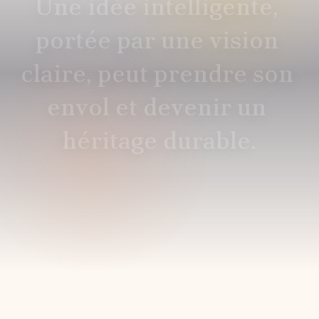
U
n
e
i
d
é
e
i
n
t
e
l
l
i
g
e
n
t
e
,
p
o
r
t
é
e
p
a
r
u
n
e
v
i
s
i
o
n
c
l
a
i
r
e
,
p
e
u
t
p
r
e
n
d
r
e
s
o
n
e
n
v
o
l
e
t
d
e
v
e
n
i
r
u
n
h
é
r
i
t
a
g
e
d
u
r
a
b
l
e
.